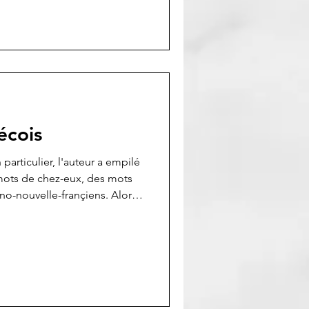
écois
 particulier, l'auteur a empilé
 mots de chez-eux, des mots
o-nouvelle-françiens. Alors,
al et à Partir s’une balloune.