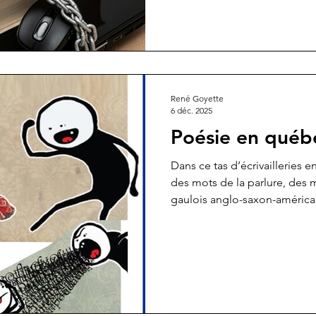
René Goyette
6 déc. 2025
Poésie en québ
Dans ce tas d’écrivailleries en
des mots de la parlure, des
gaulois anglo-saxon-américan
préparez-vous à Caller l’orign