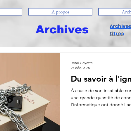
À propos
Arch
Archives
Archives
titres
René Goyette
27 déc. 2025
Du savoir à l'i
À cause de son insatiable cu
une grande quantité de conna
l’informatique ont donné l’ac
planète. Mais de cette abon
contre-information.