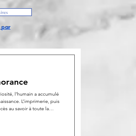
ives
 par
gnorance
riosité, l’humain a accumulé
issance. L’imprimerie, puis
cès au savoir à toute la
dance naquit son opposé : la