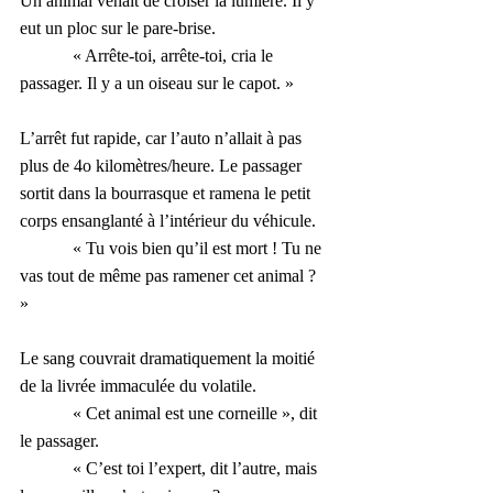
Un animal venait de croiser la lumière. Il y 
eut un ploc sur le pare-brise.
            « Arrête-toi, arrête-toi, cria le 
passager. Il y a un oiseau sur le capot. »
L’arrêt fut rapide, car l’auto n’allait à pas 
plus de 4o kilomètres/heure. Le passager 
sortit dans la bourrasque et ramena le petit 
corps ensanglanté à l’intérieur du véhicule.
            « Tu vois bien qu’il est mort ! Tu ne 
vas tout de même pas ramener cet animal ? 
» 
Le sang couvrait dramatiquement la moitié 
de la livrée immaculée du volatile.
            « Cet animal est une corneille », dit 
le passager.
            « C’est toi l’expert, dit l’autre, mais 