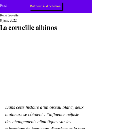
Post
Retour à Archives
René Goyette
8 janv. 2022
La corneille albinos
Dans cette histoire d’un oiseau blanc, deux 
malheurs se côtoient : l’influence néfaste 
des changements climatiques sur les 
migrations de beaucoup d’espèces et la tare 