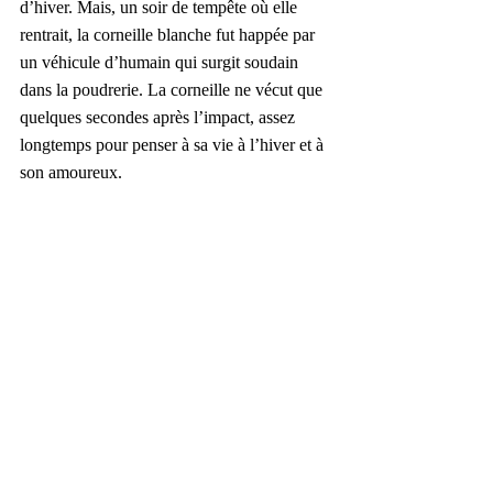
d’hiver. Mais, un soir de tempête où elle 
rentrait, la corneille blanche fut happée par 
un véhicule d’humain qui surgit soudain 
dans la poudrerie. La corneille ne vécut que 
quelques secondes après l’impact, assez 
longtemps pour penser à sa vie à l’hiver et à 
son amoureux.  
Merci aussi à ceux qui n'ont pas lu.
RÉFÉRENCES
Extrait de 
Réalités imaginaires,
 Éditions 
Reborn