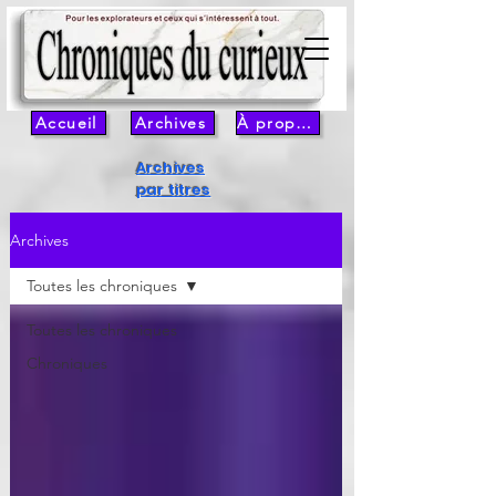
Accueil
Archives
À propos
Archives
par titres
Archives
Toutes les chroniques
Toutes les chroniques
Chroniques