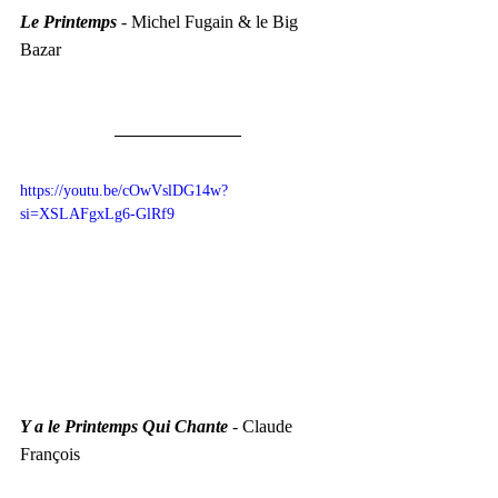
Le Printemps
 - Michel Fugain & le Big 
Bazar
https://youtu.be/cOwVslDG14w?
si=XSLAFgxLg6-GlRf9
Y a le Printemps Qui Chante
 - Claude 
François