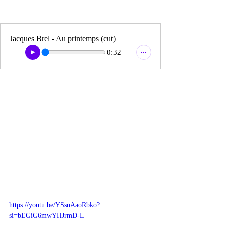
Jacques Brel - Au printemps (cut)
0:32
https://youtu.be/YSsuAaoRbko?
si=bEGiG6mwYHJrmD-L