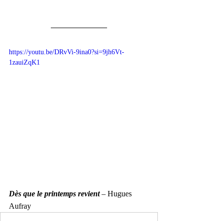
https://youtu.be/DRvVi-9ina0?si=9jh6Vt-
1zauiZqK1
Dès que le printemps revient 
– Hugues 
Aufray