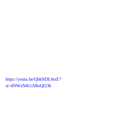
https://youtu.be/Qbk9iDL6txE?
si=dNWxN4CrARoQI23h