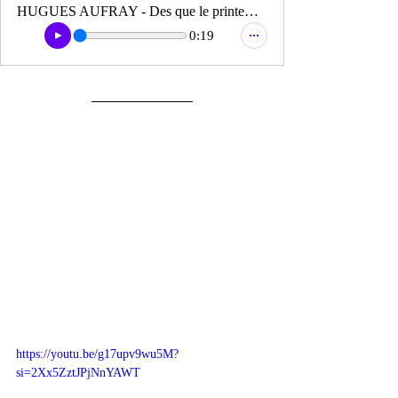
HUGUES AUFRAY - Des que le printemps revient (extrait)
0:19
https://youtu.be/g17upv9wu5M?
si=2Xx5ZztJPjNnYAWT