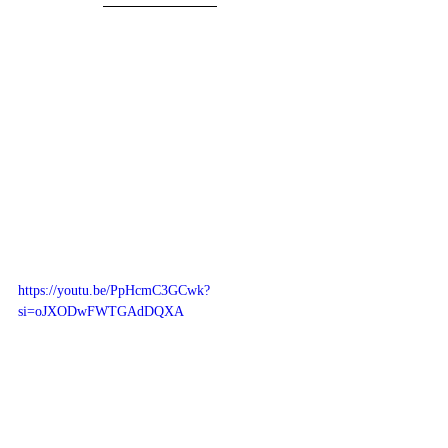
https://youtu.be/PpHcmC3GCwk?
si=oJXODwFWTGAdDQXA