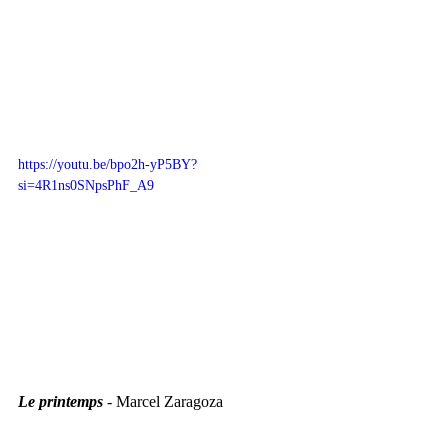
https://youtu.be/bpo2h-yP5BY?
si=4R1ns0SNpsPhF_A9
Le printemps
 - Marcel Zaragoza