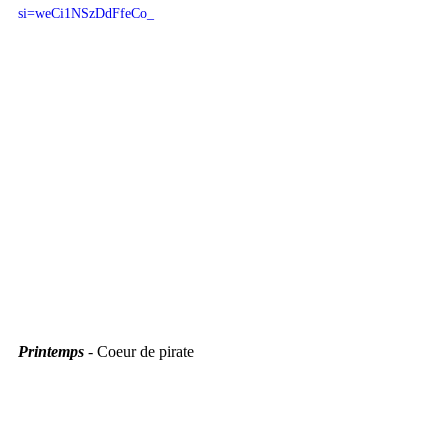
si=weCi1NSzDdFfeCo_
Printemps
 - Coeur de pirate