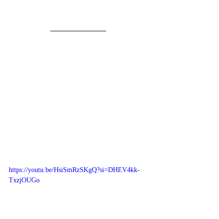
https://youtu.be/HsiSmRzSKgQ?si=DHEV4kk-
TxzjOUGo