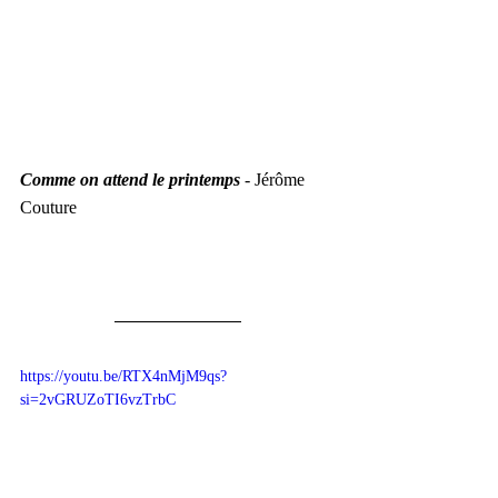
Comme on attend le printemps
 - Jérôme 
Couture
https://youtu.be/RTX4nMjM9qs?
si=2vGRUZoTI6vzTrbC