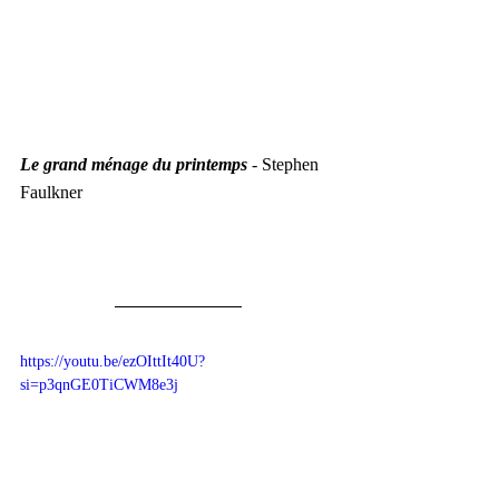
Le grand ménage du printemps
 - Stephen 
Faulkner
https://youtu.be/ezOIttIt40U?
si=p3qnGE0TiCWM8e3j