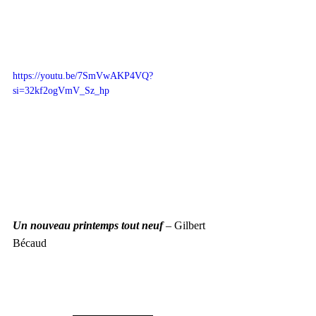
https://youtu.be/7SmVwAKP4VQ?
si=32kf2ogVmV_Sz_hp
Un nouveau printemps tout neuf
 – Gilbert 
Bécaud