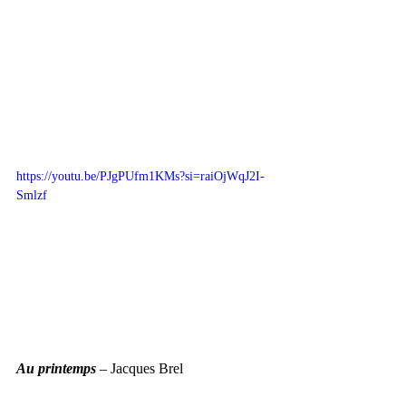
https://youtu.be/PJgPUfm1KMs?si=raiOjWqJ2I-
Smlzf
Au printemps
 – Jacques Brel