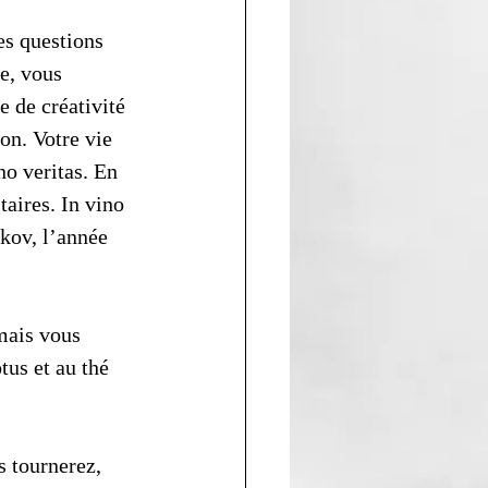
es questions 
e, vous 
 de créativité 
on. Votre vie 
no veritas. En 
aires. In vino 
kov, l’année 
mais vous 
tus et au thé 
s tournerez, 