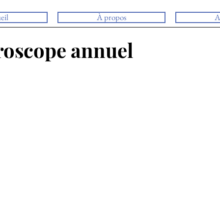
eil
À propos
A
roscope annuel