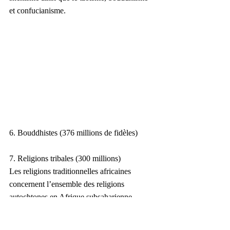
et confucianisme.
6. Bouddhistes (376 millions de fidèles)
7. Religions tribales (300 millions)
Les religions traditionnelles africaines 
concernent l’ensemble des religions 
autochtones en Afrique subsaharienne.
8. Shintoïsme (106,60 millions)