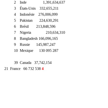
2    Inde 		1,391,634,637
3    États-Unis    332,655,211
4    Indonésie    276,006,099
5    Pakistan       224,630,291
6    Brésil  	   213,848,596
7    Nigeria  	   210,634,310
8    Bangladesh 166,096,165
9    Russie  	   145,987,247
10  Mexique      130 095 287
39  Canada   37,742,154
21  France   
66 732 538 
4