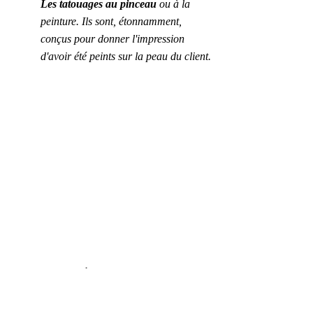
Les tatouages au pinceau
 ou à la 
peinture. Ils sont, étonnamment, 
conçus pour donner l'impression 
d'avoir été peints sur la peau du client.
Les tatouages 
réalistes sont l'un des styles 
de tatouage les plus appréciés actuellement, 
car il faut beaucoup d'habileté pour bien les 