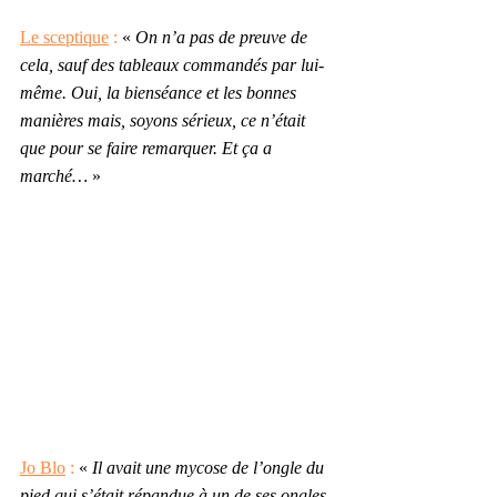
Le sceptique
 :
 « 
On n’a pas de preuve de 
cela, sauf des tableaux commandés par lui-
même. Oui, la bienséance et les bonnes 
manières mais, soyons sérieux, ce n’était 
que pour se faire remarquer. Et ça a 
marché… 
»
Jo Blo
 :
 « 
Il avait une mycose de l’ongle du 
pied qui s’était répandue à un de ses ongles 