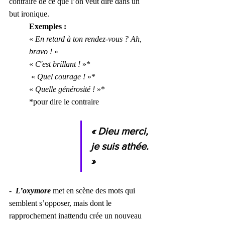
contraire de ce que l’on veut dire dans un 
but ironique.
Exemples :
« 
En retard à ton rendez-vous ? Ah, 
bravo !
 »
« 
C'est brillant !
 »*
 « 
Quel courage !
 »*
« 
Quelle générosité !
 »*
*pour dire le contraire
« Dieu merci, 
je suis athée. 
»
-  
L’oxymore
 met en scène des mots qui 
semblent s’opposer, mais dont le 
rapprochement inattendu crée un nouveau 