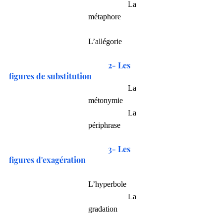
            	La 
métaphore
L’allégorie
2- Les 
figures de substitution
            	La 
métonymie
          	La 
périphrase
3- Les 
figures d'exagération
L’hyperbole
            	La 
gradation