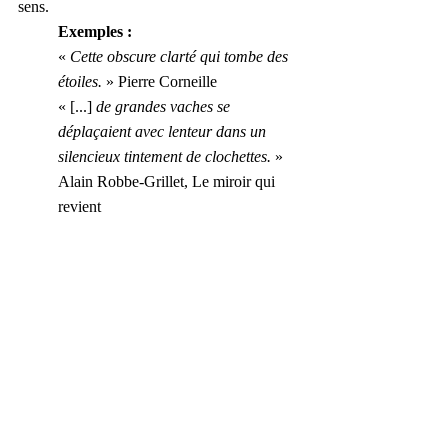
sens.
Exemples :
« 
Cette obscure clarté qui tombe des 
étoiles.
 » Pierre Corneille
« [...] 
de grandes vaches se 
déplaçaient avec lenteur dans un 
silencieux tintement de clochettes.
 » 
Alain Robbe-Grillet, Le miroir qui 
revient
« 
Une explication d'une aveuglante 
noirceur.
 »
« 
Il vivait dans une réalité imaginaire.
»
« 
Cette ville dont la petitesse est la 
grandeur.
 »