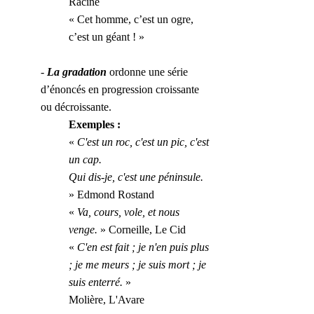
Racine
« Cet homme, c’est un ogre, 
c’est un géant ! »
- 
La gradation
 ordonne une série 
d’énoncés en progression croissante 
ou décroissante.
Exemples :
« 
C'est un roc, c'est un pic, c'est 
un cap.
Qui dis-je, c'est une péninsule.
» Edmond Rostand
« 
Va, cours, vole, et nous 
venge.
 » Corneille, Le Cid
« 
C'en est fait ; je n'en puis plus 
; je me meurs ; je suis mort ; je 
suis enterré.
 »
Molière, L'Avare