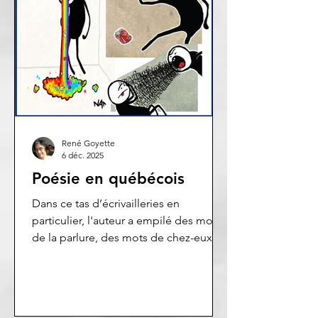
René Goyette
6 déc. 2025
Poésie en québécois
Dans ce tas d’écrivailleries en
particulier, l'auteur a empilé des mots
de la parlure, des mots de chez-eux,
des mots gaulois anglo-saxon-
américano-nouvelle-françiens. Alors,
préparez-vous à Caller l’orignal et à
Partir s’une balloune.