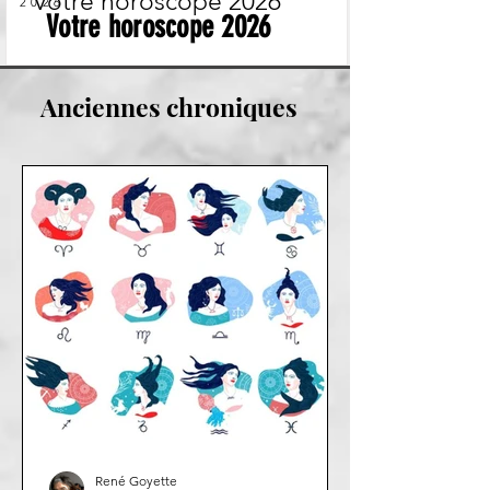
Votre horoscope 2026
2026
Votre horoscope 2026
Anciennes chroniques
René Goyette