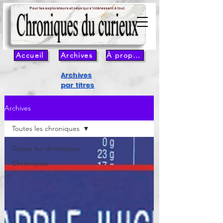
Accueil
Archives
À propos
Archives
par titres
Archives
Toutes les chroniques
Toutes les chroniques
Chroniques