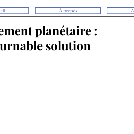
eil
À propos
A
ment planétaire :
ournable solution