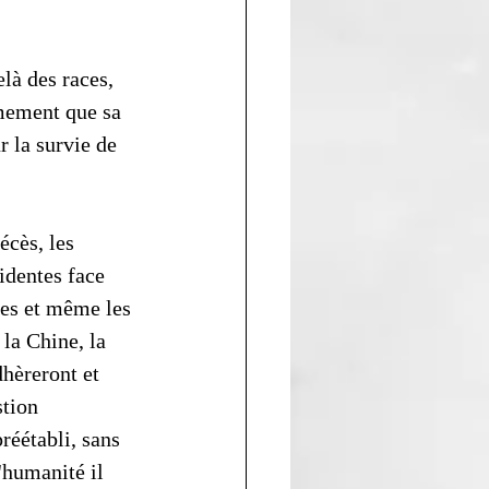
là des races, 
mement que sa 
 la survie de 
écès, les 
identes face 
les et même les 
la Chine, la 
hèreront et 
tion 
réétabli, sans 
'humanité il 