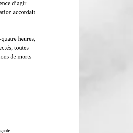
ence d’agir 
tion accordait 
-quatre heures, 
ctés, toutes 
lions de morts 
gnole