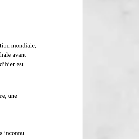
tion mondiale, 
iale avant 
’hier est 
re, une 
us inconnu 